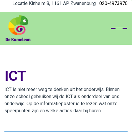
Locatie Kinheim 8, 1161 AP Zwanenburg
020-4973970
Home
Onze community school
ICT
Opvang
Duurzaam en gezond
ICT is niet meer weg te denken uit het onderwijs. Binnen
onze school gebruiken wij de ICT als onderdeel van ons
Actueel
onderwijs. Op de informatieposter is te lezen wat onze
speerpunten zijn en welke acties daar bij horen.
Voor ouders
Beleid en formulieren